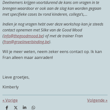
Deelnemers krijgen voortdurend de kans om vragen in te
brengen waardoor er ook aan de slag kan worden gegaan
met specifieke cases bv rond kinderen, collega’s,…
Indien je nog vragen hebt over deze workshop kan je steeds
contact opnemen met Silke van de Good Mood
(
info@thegoodmood.be
) of met de trainer Fran
(
fran@groeiinverbinding.be
).
Wil je meer weten, neem zeker eens contact op. Ik kan
Fran alleen maar aanraden!
Lieve groetjes,
Kimberly
«
Vorige
Volgende
»
D
D
S
D