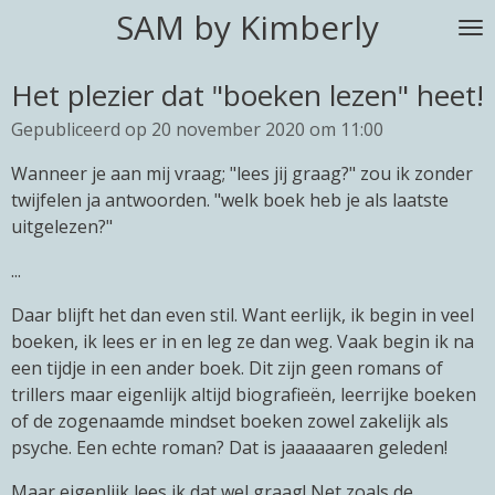
SAM by Kimberly
Ga
direct
naar
Het plezier dat "boeken lezen" heet!
de
Gepubliceerd op 20 november 2020 om 11:00
hoofdinhoud
Wanneer je aan mij vraag; "lees jij graag?" zou ik zonder
twijfelen ja antwoorden. "welk boek heb je als laatste
uitgelezen?"
...
Daar blijft het dan even stil. Want eerlijk, ik begin in veel
boeken, ik lees er in en leg ze dan weg. Vaak begin ik na
een tijdje in een ander boek. Dit zijn geen romans of
trillers maar eigenlijk altijd biografieën, leerrijke boeken
of de zogenaamde mindset boeken zowel zakelijk als
psyche. Een echte roman? Dat is jaaaaaaren geleden!
Maar eigenlijk lees ik dat wel graag! Net zoals de