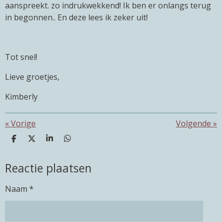
aanspreekt. zo indrukwekkend! Ik ben er onlangs terug
in begonnen.. En deze lees ik zeker uit!
Tot snel!
Lieve groetjes,
Kimberly
«
Vorige
Volgende
»
D
D
S
D
e
e
h
e
l
e
a
l
Reactie plaatsen
e
l
r
e
n
e
n
Naam *