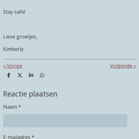
Stay safe!
Lieve groetjes,
Kimberly
«
Vorige
Volgende
»
D
D
S
D
e
e
h
e
l
e
a
l
Reactie plaatsen
e
l
r
e
n
e
n
Naam *
E-mailadres *