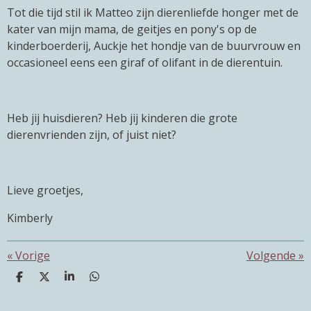
Tot die tijd stil ik Matteo zijn dierenliefde honger met de
kater van mijn mama, de geitjes en pony's op de
kinderboerderij, Auckje het hondje van de buurvrouw en
occasioneel eens een giraf of olifant in de dierentuin.
Heb jij huisdieren? Heb jij kinderen die grote
dierenvrienden zijn, of juist niet?
Lieve groetjes,
Kimberly
«
Vorige
Volgende
»
D
D
S
D
e
e
h
e
l
e
a
l