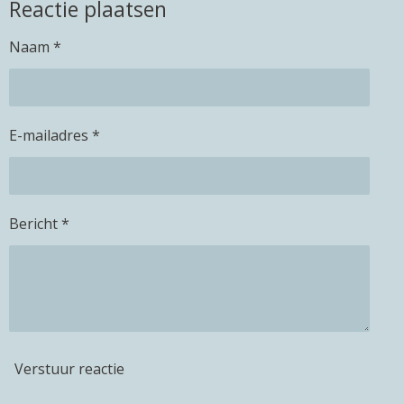
Reactie plaatsen
e
l
r
e
n
e
n
Naam *
E-mailadres *
Bericht *
Verstuur reactie