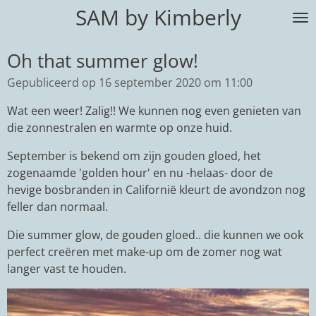
SAM by Kimberly
Ga
direct
naar
Oh that summer glow!
de
Gepubliceerd op 16 september 2020 om 11:00
hoofdinhoud
Wat een weer! Zalig!! We kunnen nog even genieten van
die zonnestralen en warmte op onze huid.
September is bekend om zijn gouden gloed, het
zogenaamde 'golden hour' en nu -helaas- door de
hevige bosbranden in Californië kleurt de avondzon nog
feller dan normaal.
Die summer glow, de gouden gloed.. die kunnen we ook
perfect creëren met make-up om de zomer nog wat
langer vast te houden.