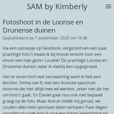
SAM by Kimberly
Ga
direct
naar
Fotoshoot in de Loonse en
de
Drunense duinen
hoofdinhoud
Gepubliceerd op 1 september 2020 om 16:46
Via een oproepje op Facebook, vergezeld van een paar
prachtige foto's kwam ik bij Anouk terecht voor een
shoot met mijn gezin. Locatie? De prachtige Loonse en
Drunense duinen, waar ik vlakbij ben opgegroeid.
Van te voren toch wat zenuwachtig want ik heb een
dochter, Emma van 9, met een Autisme spectrum
stoornis die niet altijd mee wil werken, zeker niet als het
om foto's gaat.. En Daniel gaat nou ook niet bepaald
graag op de foto. Maar Anouk stelde mij gerust, we
zouden alles heel spontaan laten verlopen. Paar dagen
voordien stuurde Anouk nog een kleine bevestiging en