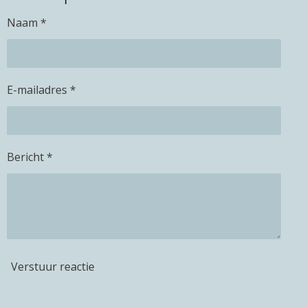
n
e
n
Naam *
E-mailadres *
Bericht *
Verstuur reactie