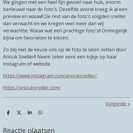
We gingen met een heel fijn gevoel naar huis, enorm
benieuwd naar de foto's. Dezelfde avond kreeg ik al een
preview en wauw!! De rest van de foto's volgden sneller
dan verwacht en we kregen veel meer dan wij
verwachtte. Wauw wat een prachtige foto's!! Onmogelijk
bijna om favorieten te kiezen.
Zo blij met de keuze ons op de foto te laten zetten door
Anouk Sneller!! Neem zeker eens een kijkje op haar
instagram of website.
https://www.instagram.com/anouksneller/
https://anouksneller.com/
Volgende
»
D
D
S
D
e
e
h
e
l
e
a
l
Reactie plaatsen
e
l
r
e